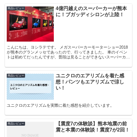
4億円越えのスーパーカーが熊本
商品レビュー
に！ブガッディシロンが上陸！
こんにちは、ヨシラテです。 メガスーパーカーモーターショー2018
が熊本のグランメッセであったので、行ってきました。 車のイベン
トは初めてだったんですが、普段は見ることができないスーバーカー
を間近で見ることができて、とても興奮しまし...
ユニクロのエアリズムを着た感
商品レビュー
想！パンツもエアリズムで涼し
い！
ユニクロのエアリズムを実際に着た感想を紹介しています。
【震度7の体験談】熊本地震の前
商品レビュー
震と本震の体験談！震度7が2回！