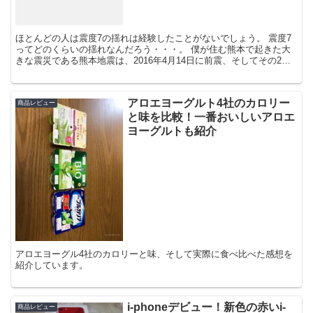
ほとんどの人は震度7の揺れは経験したことがないでしょう。 震度7
ってどのくらいの揺れなんだろう・・・。 僕が住む熊本で起きた大
きな震災である熊本地震は、2016年4月14日に前震、そしてその2日
後の16日に本震が発生しました。 ...
アロエヨーグルト4社のカロリー
商品レビュー
と味を比較！一番おいしいアロエ
ヨーグルトも紹介
アロエヨーグル4社のカロリーと味、そして実際に食べ比べた感想を
紹介しています。
i-phoneデビュー！新色の赤いi-
商品レビュー