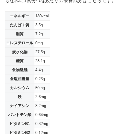
ちなみに1食分40gあたりの栄養成分はこちらです。
エネルギー
180kcal
たんぱく質
3.5g
脂質
7.2g
コレステロール
0mg
炭水化物
27.5g
糖質
23.1g
食物繊維
4.4g
食塩相当量
0.23g
カルシウム
50mg
鉄
2.6mg
ナイアシン
3.2mg
パントテン酸
0.64mg
ビタミンB1
0.32mg
ビタミンB2
0.12mg